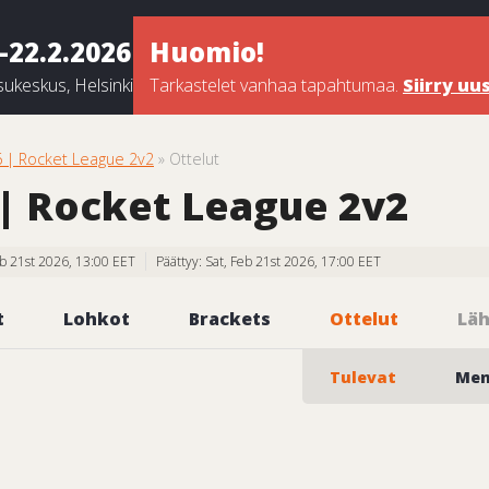
-22.2.2026
Huomio!
ukeskus, Helsinki
Tarkastelet vanhaa tapahtumaa.
Siirry u
| Rocket League 2v2
» Ottelut
 Rocket League 2v2
Feb 21st 2026, 13:00 EET
Päättyy: Sat, Feb 21st 2026, 17:00 EET
t
Lohkot
Brackets
Ottelut
Läh
Tulevat
Men