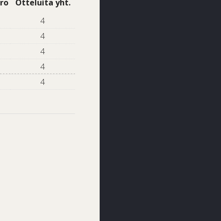
ro
Otteluita yht.
4
4
4
4
4