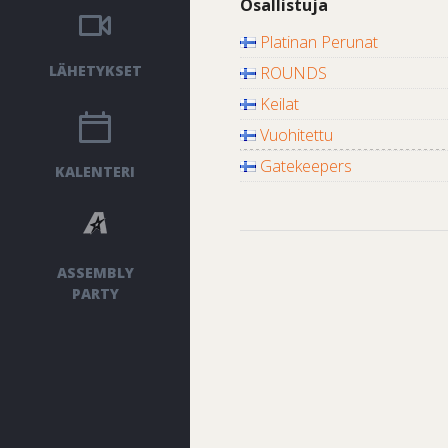
Osallistuja
Platinan Perunat
LÄHETYKSET
ROUNDS
Keilat
Vuohitettu
Gatekeepers
KALENTERI
ASSEMBLY
PARTY