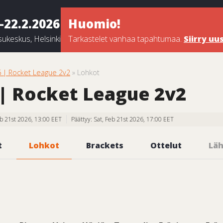
-22.2.2026
Huomio!
ukeskus, Helsinki
Tarkastelet vanhaa tapahtumaa.
Siirry u
| Rocket League 2v2
» Lohkot
 Rocket League 2v2
Feb 21st 2026, 13:00 EET
Päättyy: Sat, Feb 21st 2026, 17:00 EET
t
Lohkot
Brackets
Ottelut
Läh