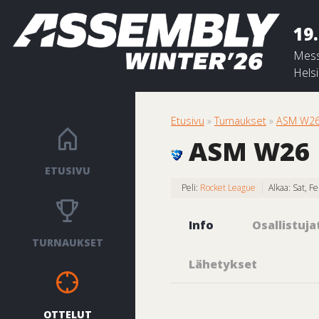
19.
Mess
Helsi
Etusivu
»
Turnaukset
»
ASM W26 
ASM W26 |
ETUSIVU
Peli:
Rocket League
Alkaa: Sat, 
Info
Osallistuja
TURNAUKSET
Lähetykset
OTTELUT