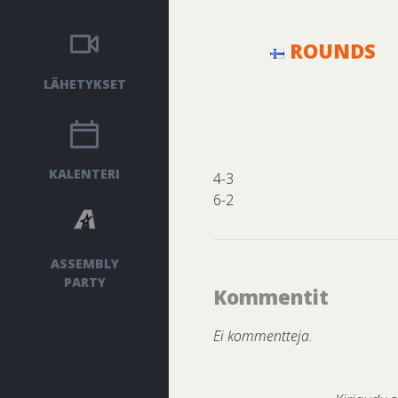
ROUNDS
LÄHETYKSET
KALENTERI
4-3
6-2
ASSEMBLY
PARTY
Kommentit
Ei kommentteja.