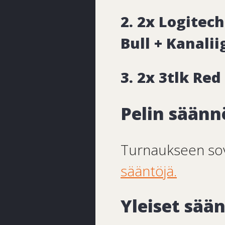
2. 2x
Logitech
Bull + Kanali
3. 2x 3tlk Red
Pelin säänn
Turnaukseen sov
sääntöjä.
Yleiset sää