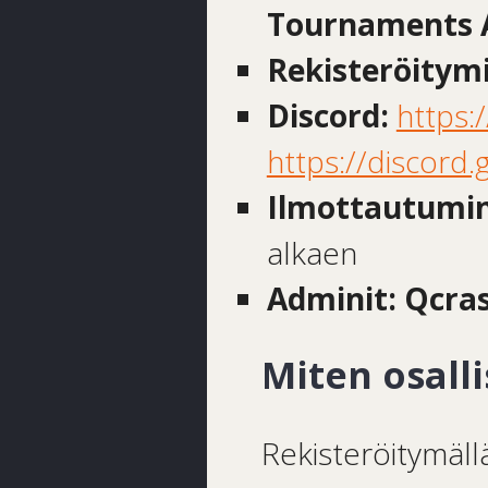
Tournaments 
Rekisteröitym
Discord:
https:
https://discord
Ilmottautumin
alkaen
Adminit: Qcra
Miten osall
Rekisteröitymäll