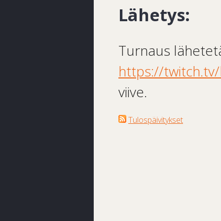
Lähetys:
Turnaus lähetet
https://twitch.tv/
viive.
Tulospäivitykset