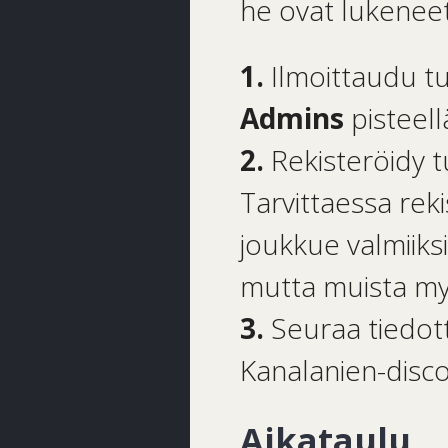
he ovat lukenee
1.
Ilmoittaudu 
Admins
pisteel
2.
Rekisteröidy
Tarvittaessa rek
joukkue valmiiks
mutta muista my
3.
Seuraa tiedot
Kanalanien-disco
Aikataulu