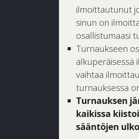
ilmoittautunut 
sinun on ilmoit
osallistumaasi 
Turnaukseen osa
alkuperäisessä i
vaihtaa ilmoitta
turnauksessa on 
Turnauksen jär
kaikissa kiist
sääntöjen ulko