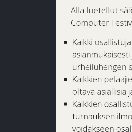
Alla luetellut s
Computer Festiva
Kaikki osallistu
asianmukaisesti j
urheiluhengen sä
Kaikkien pelaaji
oltava asiallisia 
Kaikkien osallist
turnauksen ilmo
voidakseen osall