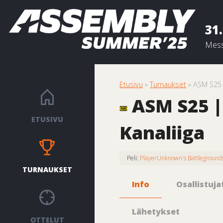
31.
Mess
Etusivu
»
Turnaukset
» ASM S25 
ASM S25 |
ETUSIVU
Kanaliiga
Peli:
PlayerUnknown's Battleground
TURNAUKSET
Info
Osallistuja
Lähetykset
OTTELUT