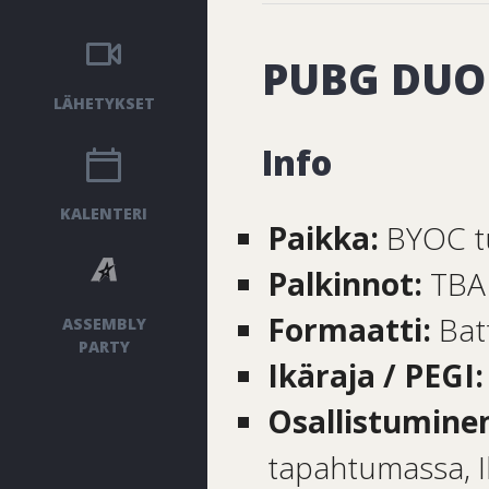
PUBG DUO 
LÄHETYKSET
Info
KALENTERI
Paikka:
BYOC t
Palkinnot:
TBA
Formaatti:
Bat
ASSEMBLY
PARTY
Ikäraja / PEGI
Osallistumine
tapahtumassa, 